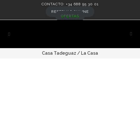
CONTACTO: +34 688 95 30 01
RESERVAS ONLINE
OFERTAS
Casa Tadeguaz
/
La Casa
Salon , sala de estar
La sala de estar dispone de 30m2 de
planta.
En ella puede encontrarse una completa